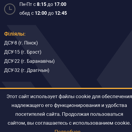
Пн-Пт с
8:15
до
17:00
обед с
12:00
до
12:45
Філіялы:
ДСУ-8 (г. Пінск)
ДСУ-15 (г. Брэст)
ДСУ-22 (г. Баранавічы)
ДСУ-32 (г. Драгічын)
© 2021 Адкрытае акцыянернае таварыства
Этот сайт использует файлы cookie для обеспечения
«Дарожна-будаўнічы трэст №4 г.Брэст»
надлежащего его функционирования и удобства
посетителей сайта. Продолжая пользоваться
Разработка сайта
-
сайтом, вы соглашаетесь с использованием cookie.
Подробнее...