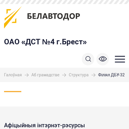
ОАО «ДСТ №4 г.Брест»
Галоўная
Аб грамадстве
Структура
Філіял ДБУ-32
Афіцыйныя інтэрнэт-рэсурсы