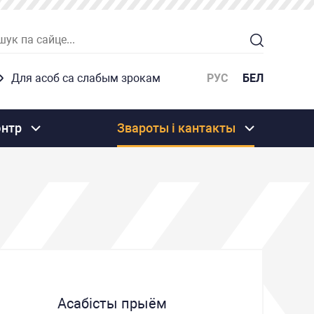
Для асоб са слабым зрокам
РУС
БЕЛ
энтр
Звароты і кантакты
Асабісты прыём