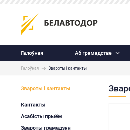
Галоўная
Аб грамадстве
Галоўная
Звароты і кантакты
Звар
Звароты і кантакты
Кантакты
Асабісты прыём
Звароты грамадзян