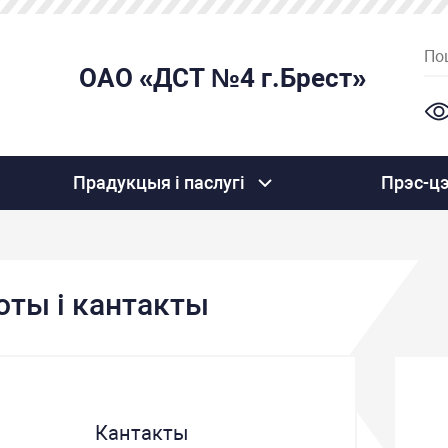
ОАО «ДСТ №4 г.Брест»
Прадукцыя і паслугі
Прэс-ц
оты і кантакты
Кантакты